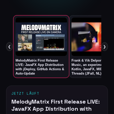
❮
❯
MelodyMatrix First Release
Frank & Vik Delporte Looki
LIVE: JavaFX App Distribution
Music, an experiment with
with jDeploy, GitHub Actions &
Kotlin, JavaFX, MIDI, and V
Auto-Update
Threads (JFall, NL)
JETZT LÄUFT
MelodyMatrix First Release LIVE:
JavaFX App Distribution with