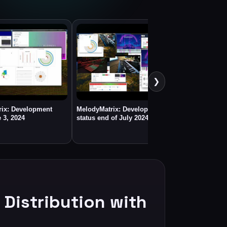
Music and M
Kotlin (#54)
❯
rix: Development
MelodyMatrix: Development
 3, 2024
status end of July 2024
 Distribution with