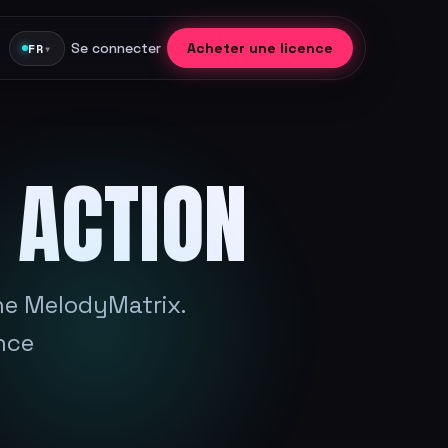
Se connecter
Acheter une licence
FR
▾
 ACTION
ne MelodyMatrix.
ance