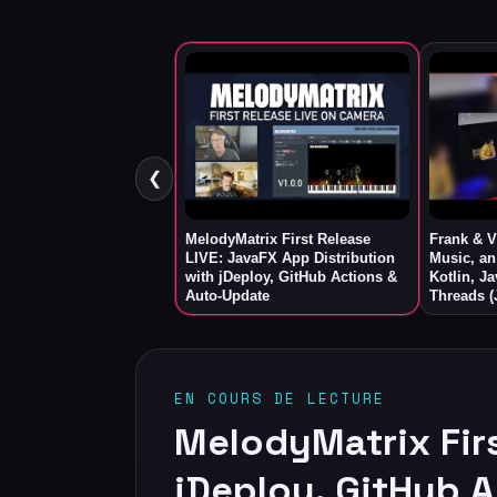
❮
MelodyMatrix First Release
Frank & V
LIVE: JavaFX App Distribution
Music, an
with jDeploy, GitHub Actions &
Kotlin, J
Auto-Update
Threads (
EN COURS DE LECTURE
MelodyMatrix Firs
jDeploy, GitHub 